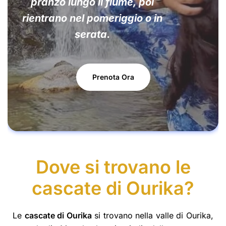
pranzo lungo il fiume, poi
rientrano nel pomeriggio o in
serata.
Prenota Ora
Dove si trovano le
cascate di Ourika?
Le
cascate di Ourika
si trovano nella valle di Ourika,