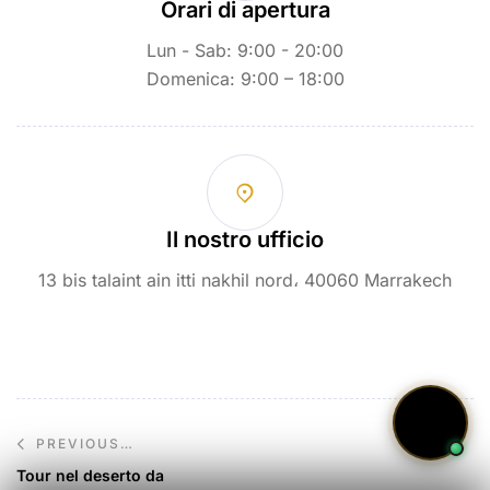
Orari di apertura
Lun - Sab: 9:00 - 20:00
Domenica: 9:00 – 18:00
Il nostro ufficio
13 bis talaint ain itti nakhil nord، 40060 Marrakech
PREVIOUS
POST
Tour nel deserto da