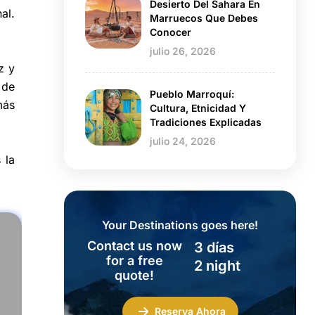
Desierto Del Sahara En
al.
Marruecos Que Debes
Conocer
julio 26, 2026
z y
 de
Pueblo Marroquí:
más
Cultura, Etnicidad Y
Tradiciones Explicadas
julio 24, 2026
 la
Your Destinations goes here!
Contact us now
3 días
for a free
2 night
quote!
Reserva Ahora