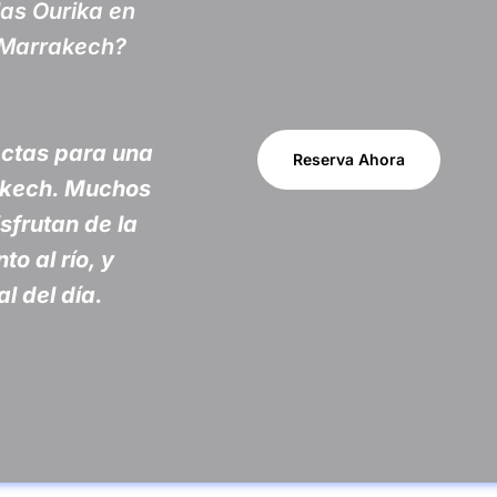
das Ourika en
 Marrakech?
ctas para una
Reserva Ahora
akech. Muchos
sfrutan de la
o al río, y
al del día.