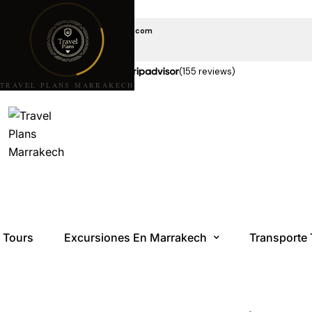
EMAIL US
travelplansmarrakech@gmail.com
LLÁMANOS
+212 6 08 85 10 10
★★★★★
5,0 estrellas en
(155 reviews)
TRAVEL PLANS MARRAKECH
Tours
Excursiones En Marrakech
Transporte 