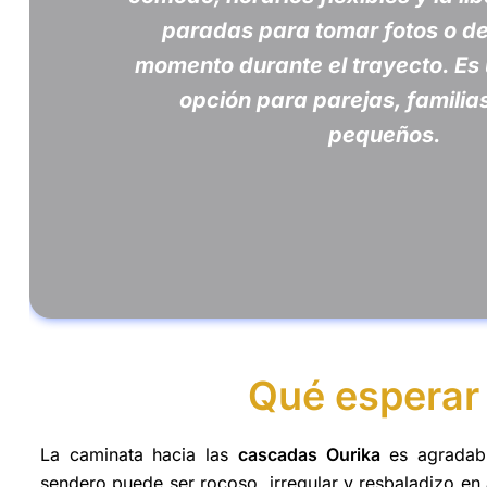
paradas para tomar fotos o d
momento durante el trayecto. Es
opción para parejas, familia
pequeños.
Qué esperar 
La caminata hacia las
cascadas Ourika
es agradabl
sendero puede ser rocoso, irregular y resbaladizo en