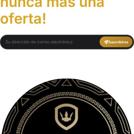
nunca más una
oferta!
Suscribirse
You agree to Travel Plans Marrakech
Términos y Condiciones
,
Política de
Privacidad
.