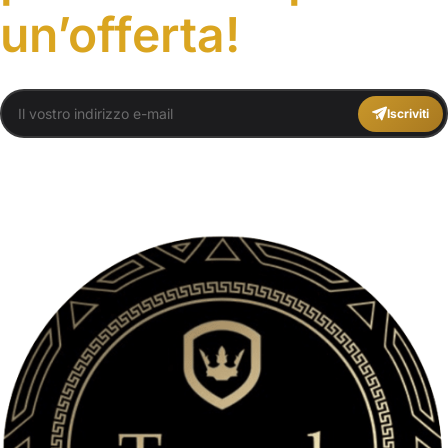
un’offerta!
Iscriviti
You agree to Travel Plans Marrakech
Termini e Condizioni
,
Informativa sulla
privacy
.