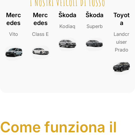
I NOSTRI VEICOLI DI LUSSO
Merc
Merc
Škoda
Škoda
Toyot
edes
edes
a
Kodiaq
Superb
Vito
Class E
Landcr
uiser
Prado
Come funziona il