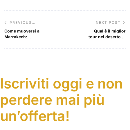
NEXT POST
PREVIOUS
POST
Come muoversi a
Qual è il miglior
Marrakech:
tour nel deserto in
consigli sui
Marocco?
trasporti
Iscriviti oggi e non
perdere mai più
un’offerta!