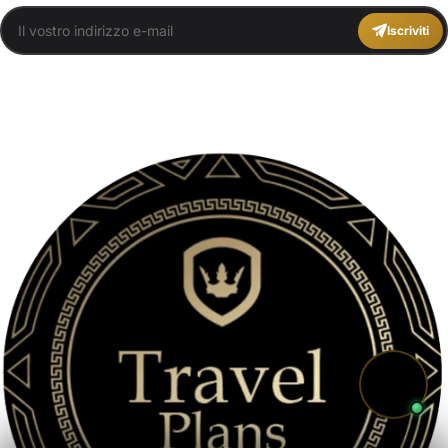
Iscriviti
You agree to Travel Plans Marrakech
Termini e Condizioni
,
Informativa sulla
privacy
.