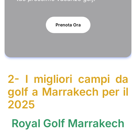
Prenota Ora
2- I migliori campi da
golf a Marrakech per il
2025
Royal Golf Marrakech