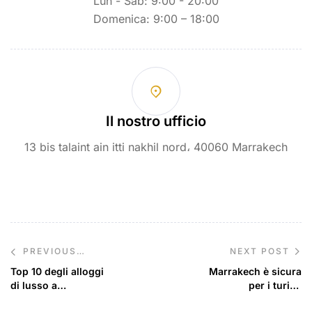
Lun - Sab: 9:00 - 20:00
Domenica: 9:00 – 18:00
Il nostro ufficio
13 bis talaint ain itti nakhil nord، 40060 Marrakech
NEXT POST
PREVIOUS
POST
Top 10 degli alloggi
Marrakech è sicura
di lusso a
per i turisti
Marrakech per un
americani?