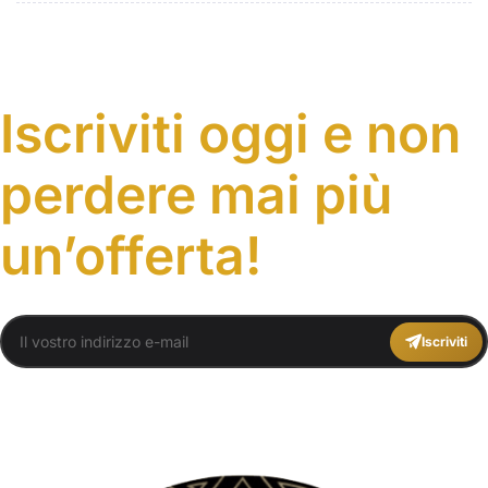
soggiorno
indimenticabile
Iscriviti oggi e non
perdere mai più
un’offerta!
Iscriviti
You agree to Travel Plans Marrakech
Termini e Condizioni
,
Informativa sulla
privacy
.