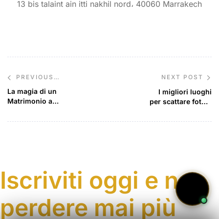
13 bis talaint ain itti nakhil nord، 40060 Marrakech
NEXT POST
PREVIOUS
POST
La magia di un
I migliori luoghi
Matrimonio a
per scattare foto a
Marrakech
Marrakech per foto
splendide
Iscriviti oggi e non
perdere mai più