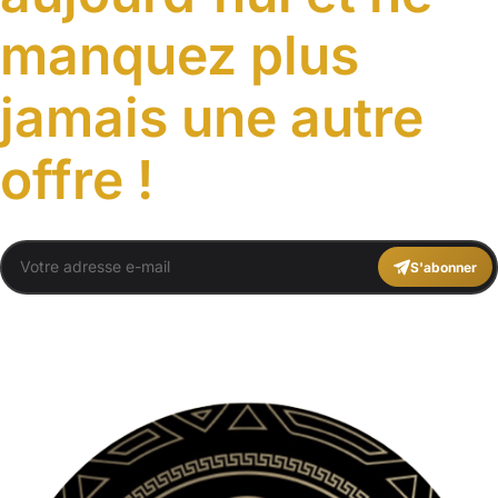
manquez plus
jamais une autre
offre !
S'abonner
You agree to Travel Plans Marrakech
Termes et conditions
,
Politique de
Confidentialité
.