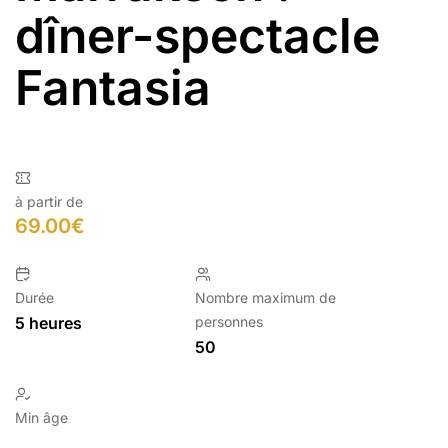
dîner-spectacle
Fantasia
à partir de
69.00
€
Durée
Nombre maximum de
5 heures
personnes
50
Min âge