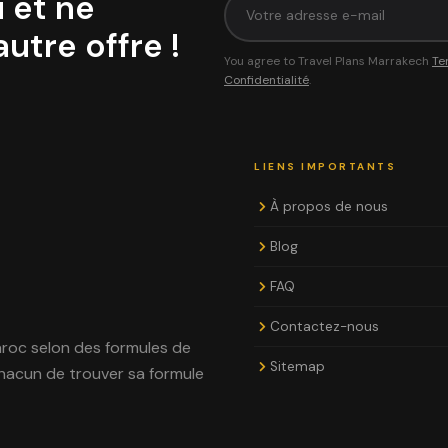
 et ne
utre offre !
You agree to Travel Plans Marrakech
Te
Confidentialité
.
LIENS IMPORTANTS
À propos de nous
Blog
FAQ
Contactez-nous
aroc selon des formules de
Sitemap
hacun de trouver sa formule