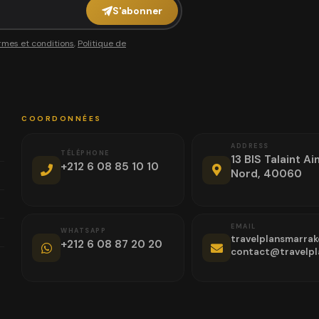
S'abonner
rmes et conditions
,
Politique de
COORDONNÉES
ADDRESS
TÉLÉPHONE
13 BIS Talaint Ain
+212 6 08 85 10 10
Nord, 40060
EMAIL
WHATSAPP
travelplansmarra
+212 6 08 87 20 20
contact@travelpl