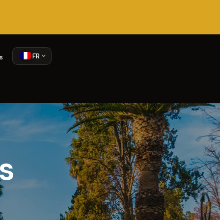
FR
s
s