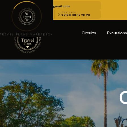
EMAIL US
travelplansmarrakech@gmail.com
APPELEZ-NOUS
WHATSAPP
+212 6 08 85 10 10
+212 6 08 87 20 20
Circuits
Excursion
TRAVEL PLANS MARRAKECH