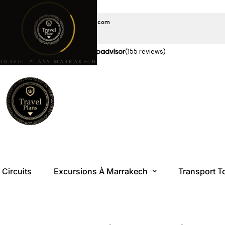
EMAIL US
travelplansmarrakech@gmail.com
APPELEZ-NOUS
+212 6 08 85 10 10
★★★★★
5,0 étoiles sur
(155 reviews)
TRAVEL PLANS MARRAKECH
Circuits
Excursions À Marrakech
Transport T