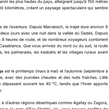
armi les plus hautes du pays, atteignant jusqu’à 150 mètres
30 kilomètres, créant un paysage spectaculaire qui semble
te de l’aventure. Depuis Marrakech, le trajet dure environ 9
r deux jours avec une nuit dans la vallée du Dadès. Depuis
 7 à 8 heures de route, et de nombreux voyageurs combinent
 Casablanca. Que vous arriviez du nord ou du sud, la route
 les palmeraies, les kasbahs et les villages ruraux avant
ga
est le printemps (mars à mai) et l’automne (septembre à
e, avec des journées chaudes et des nuits fraîches. L’été
dépassant souvent les 40 °C, tandis que l’hiver apporte
s.
t à d’autres régions désertiques comme Agafay ou Zagora,
ous le nom d’Erg Chebbi. Ici, vous pouvez profiter de