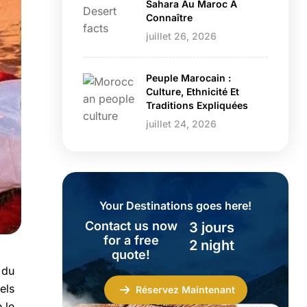
Sahara Au Maroc À
Connaître
juillet 26, 2026
Peuple Marocain :
Culture, Ethnicité Et
Traditions Expliquées
juillet 24, 2026
Your Destinations goes here!
Contact us now
3 jours
for a free
2 night
quote!
 du
els
Réservez Maintenant
 le