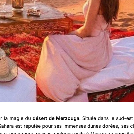
r la magie du
désert de Merzouga
. Située dans le sud-est
u Sahara est réputée pour ses immenses dunes dorées, ses ci
eux voyageurs, passer quelques nuits à Merzouga constitue