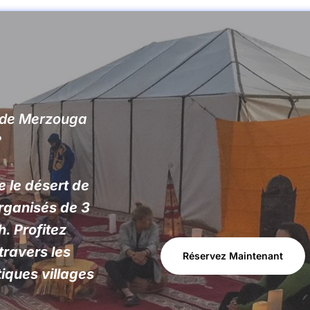
t de Merzouga
?
e le désert de
rganisés de 3
. Profitez
travers les
Réservez Maintenant
iques villages