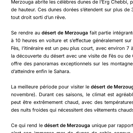
Merzouga abrite les célèbres dunes de l’Erg Chebbi, p
de hauteur. Ces dunes dorées s’étendent sur plus de 
tout droit sorti d’un rêve.
Se rendre au
désert de Merzouga
fait partie intégran
à 10 heures en voiture et s’effectue généralement su
Fès, l’itinéraire est un peu plus court, avec environ
la découverte du désert avec une visite de Fès ou de
offre des panoramas exceptionnels sur les montagnes,
d’atteindre enfin le Sahara.
La meilleure période pour visiter le
désert de Merzou
novembre). Durant ces saisons, le climat est agréabl
peut être extrêmement chaud, avec des températures 
des nuits froides qui nécessitent des vêtements chaud
Ce qui rend le
désert de Merzouga
unique par rappor
c’est son immense mer de dunes de sable connue s