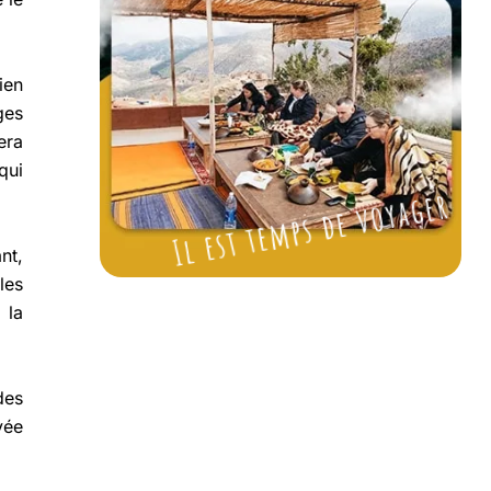
ien
ges
era
qui
Il est temps de voyager
nt,
les
 la
des
vée