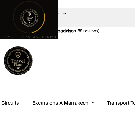
EMAIL US
travelplansmarrakech@gmail.com
APPELEZ-NOUS
+212 6 08 85 10 10
★★★★★
5,0 étoiles sur
(155 reviews)
TRAVEL PLANS MARRAKECH
Circuits
Excursions À Marrakech
Transport T