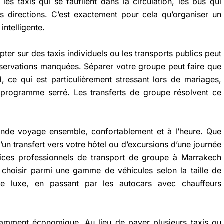
es taxis qui se faufilent dans la circulation, les bus qui
es directions. C’est exactement pour cela qu’organiser un
intelligente.
r sur des taxis individuels ou les transports publics peut
éservations manquées. Séparer votre groupe peut faire que
, ce qui est particulièrement stressant lors de mariages,
 programme serré. Les transferts de groupe résolvent ce
onde voyage ensemble, confortablement et à l’heure. Que
’un transfert vers votre hôtel ou d’excursions d’une journée
vices professionnels de transport de groupe à Marrakech
vez choisir parmi une gamme de véhicules selon la taille de
e luxe, en passant par les autocars avec chauffeurs
amment économique. Au lieu de payer plusieurs taxis ou