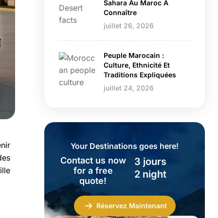
Sahara Au Maroc À
Connaître
juillet 26, 2026
Peuple Marocain :
Culture, Ethnicité Et
Traditions Expliquées
juillet 24, 2026
nir
Your Destinations goes here!
des
Contact us now
3 jours
for a free
lle
2 night
quote!
Réservez Maintenant