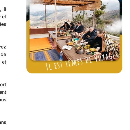
 il
 et
les
vez
Il est temps de voyager
 de
 et
ort
ent
ous
ans