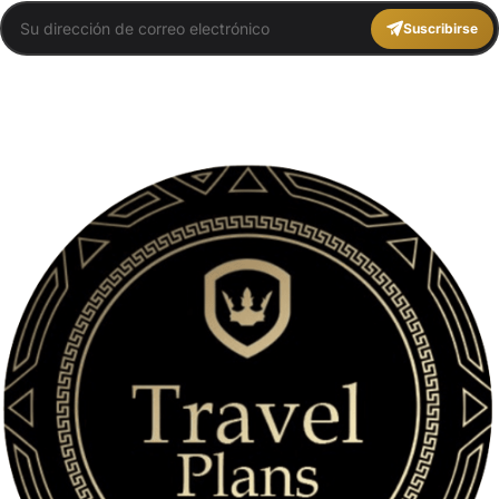
Suscribirse
You agree to Travel Plans Marrakech
Términos y Condiciones
,
Política de
Privacidad
.