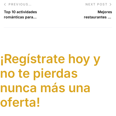
NEXT POST
PREVIOUS
POST
Top 10 actividades
Mejores
románticas para
restaurantes en
tus viajes de
Marruecos para los
novios en
amantes de la
Marrakech
gastronomía
¡Regístrate hoy y
no te pierdas
nunca más una
oferta!