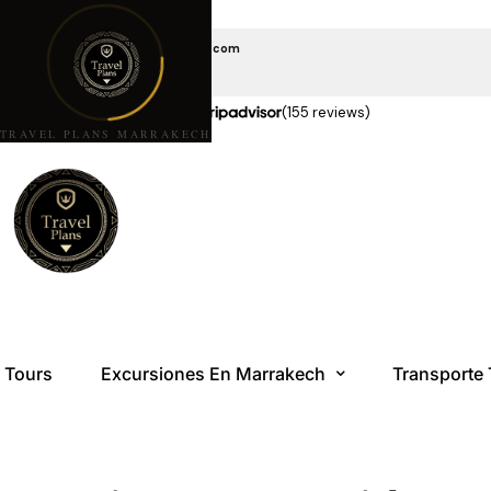
EMAIL US
travelplansmarrakech@gmail.com
LLÁMANOS
+212 6 08 85 10 10
★★★★★
5,0 estrellas en
(155 reviews)
TRAVEL PLANS MARRAKECH
Tours
Excursiones En Marrakech
Transporte 