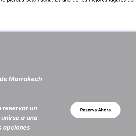
r de Marrakech
 reservar un
Reserva Ahora
o unirse a una
s opciones