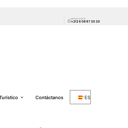
WHATSAPP
+212 6 08 87 20 20
Turístico
Contáctanos
ES