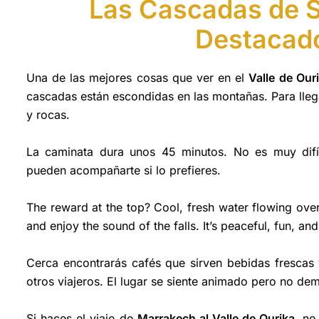
Las Cascadas de S
Destacado
Una de las mejores cosas que ver en el
Valle de Our
cascadas están escondidas en las montañas. Para llega
y rocas.
La caminata dura unos 45 minutos. No es muy difíc
pueden acompañarte si lo prefieres.
The reward at the top? Cool, fresh water flowing over 
and enjoy the sound of the falls. It’s peaceful, fun, an
Cerca encontrarás cafés que sirven bebidas frescas
otros viajeros. El lugar se siente animado pero no de
Si haces el viaje de
Marrakech al Valle de Ourika
, no