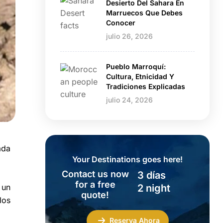
Desierto Del Sahara En
Marruecos Que Debes
Conocer
julio 26, 2026
Pueblo Marroquí:
Cultura, Etnicidad Y
Tradiciones Explicadas
julio 24, 2026
ada
Your Destinations goes here!
Contact us now
3 días
for a free
 un
2 night
quote!
los
Reserva Ahora