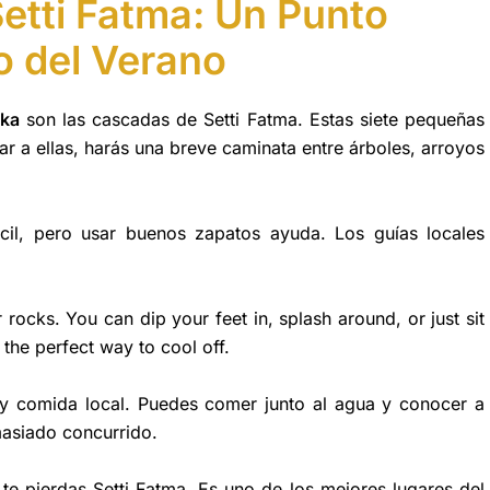
etti Fatma: Un Punto
 del Verano
ika
son las cascadas de Setti Fatma. Estas siete pequeñas
r a ellas, harás una breve caminata entre árboles, arroyos
il, pero usar buenos zapatos ayuda. Los guías locales
rocks. You can dip your feet in, splash around, or just sit
d the perfect way to cool off.
 y comida local. Puedes comer junto al agua y conocer a
masiado concurrido.
 te pierdas Setti Fatma. Es uno de los mejores lugares del