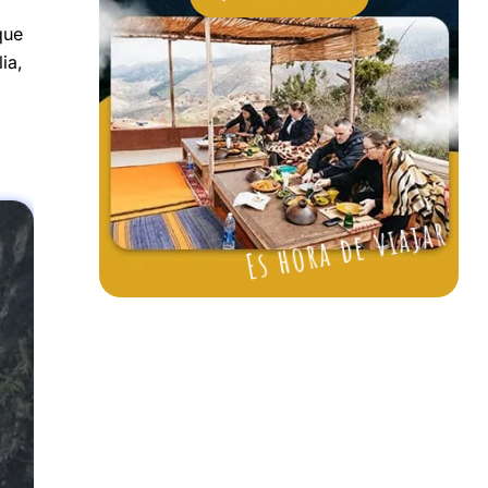
que
ia,
Es hora de viajar