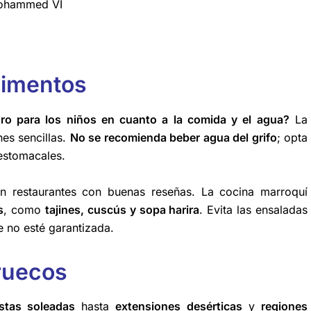
 Mohammed VI
limentos
o para los niños en cuanto a la comida y el agua?
La
es sencillas.
No se recomienda beber agua del grifo
; opta
 estomacales.
 restaurantes con buenas reseñas. La cocina marroquí
s
, como
tajines, cuscús y sopa harira
. Evita las ensaladas
e no esté garantizada.
ruecos
stas soleadas
hasta
extensiones desérticas
y
regiones