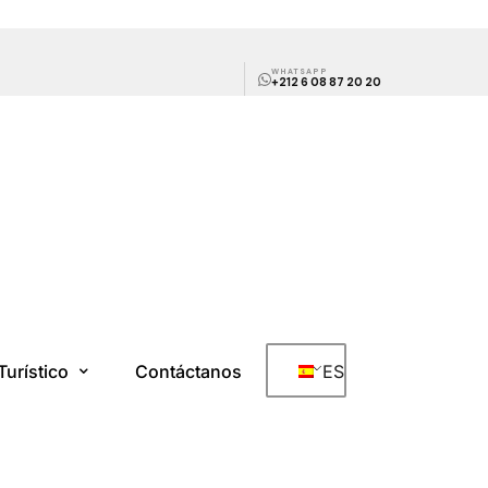
WHATSAPP
+212 6 08 87 20 20
Turístico
Contáctanos
ES