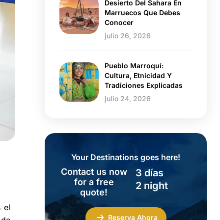
Desierto Del Sahara En
Marruecos Que Debes
Conocer
julio 26, 2026
Pueblo Marroquí:
Cultura, Etnicidad Y
Tradiciones Explicadas
julio 24, 2026
Your Destinations goes here!
Contact us now
3 días
for a free
2 night
quote!
 el
Reserva Ahora
de