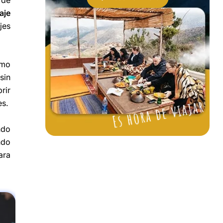
aje
jes
omo
sin
rir
Es hora de viajar
es.
ndo
ndo
ara