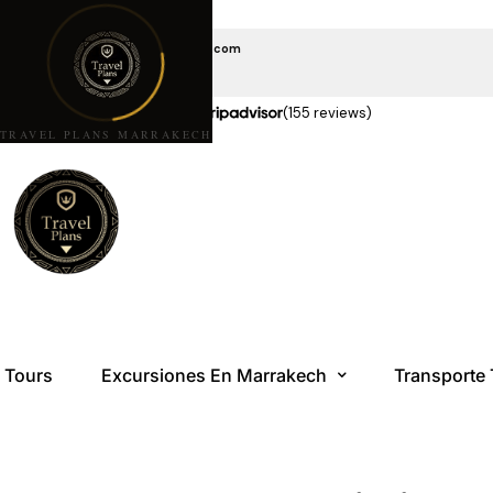
EMAIL US
travelplansmarrakech@gmail.com
LLÁMANOS
+212 6 08 85 10 10
★★★★★
5,0 estrellas en
(155 reviews)
TRAVEL PLANS MARRAKECH
Tours
Excursiones En Marrakech
Transporte 