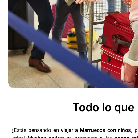
Todo lo que
¿Estás pensando en
viajar a Marruecos con niños
, 
único! Muchos padres se preguntan si los
zocos ani