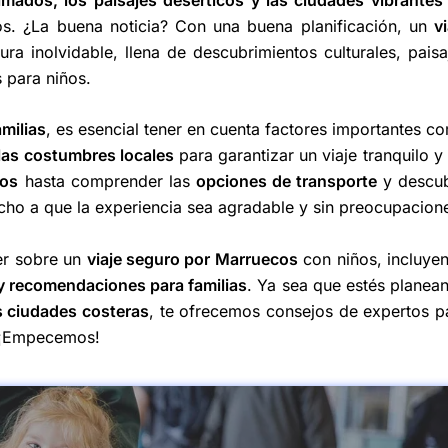
s. ¿La buena noticia? Con una buena planificación, un
vi
a inolvidable, llena de descubrimientos culturales, paisa
 para niños.
amilias
, es esencial tener en cuenta factores importantes c
 las costumbres locales
para garantizar un viaje tranquilo y 
ños
hasta comprender las
opciones de transporte
y descub
ho a que la experiencia sea agradable y sin preocupacion
er sobre un
viaje seguro por Marruecos
con niños, incluye
y recomendaciones para familias
. Ya sea que estés planea
as ciudades costeras
, te ofrecemos consejos de expertos p
. ¡Empecemos!