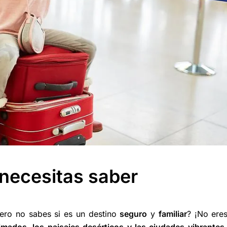
 necesitas saber
pero no sabes si es un destino
seguro
y
familiar
? ¡No eres
mados, los paisajes desérticos y las ciudades vibrantes