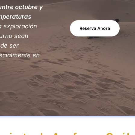
entre octubre y
mperaturas
a exploración
Reserva Ahora
urno sean
ede ser
ecialmente en