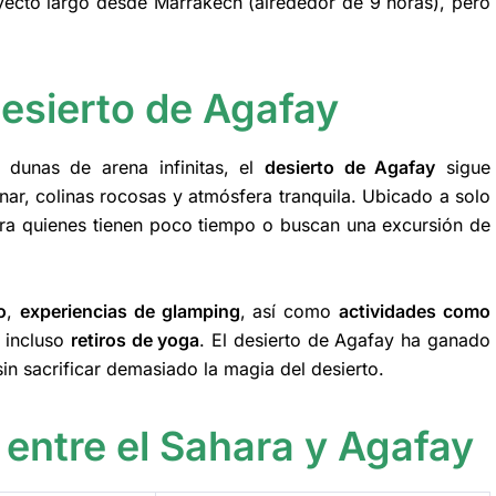
ayecto largo desde Marrakech (alrededor de 9 horas), pero
desierto de Agafay
 dunas de arena infinitas, el
desierto de Agafay
sigue
nar, colinas rocosas y atmósfera tranquila. Ubicado a solo
ara quienes tienen poco tiempo o buscan una excursión de
o
,
experiencias de glamping
, así como
actividades como
e incluso
retiros de yoga
. El desierto de Agafay ha ganado
in sacrificar demasiado la magia del desierto.
 entre el Sahara y Agafay