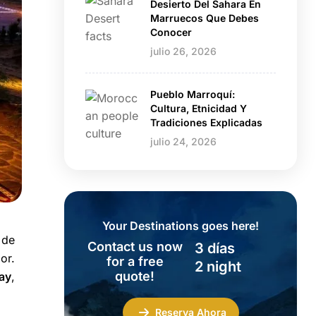
Desierto Del Sahara En
Marruecos Que Debes
Conocer
julio 26, 2026
Pueblo Marroquí:
Cultura, Etnicidad Y
Tradiciones Explicadas
julio 24, 2026
Your Destinations goes here!
 de
Contact us now
3 días
or.
for a free
2 night
quote!
ay
,
Reserva Ahora