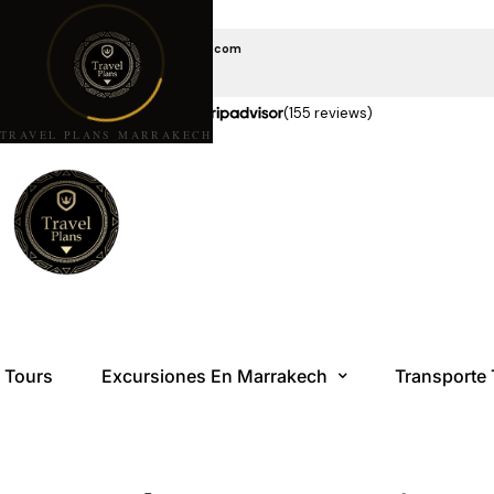
EMAIL US
travelplansmarrakech@gmail.com
LLÁMANOS
+212 6 08 85 10 10
★★★★★
5,0 estrellas en
(155 reviews)
TRAVEL PLANS MARRAKECH
Tours
Excursiones En Marrakech
Transporte 