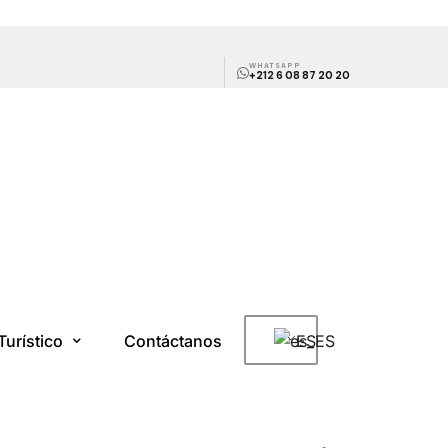
WHATSAPP
+212 6 08 87 20 20
Turístico
Contáctanos
ES