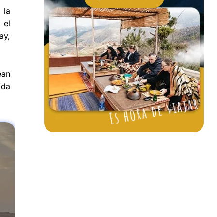
 la
 el
ay,
ean
ida
Es hora de viajar