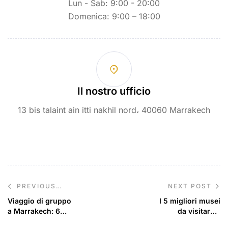
Lun - Sab: 9:00 - 20:00
Domenica: 9:00 – 18:00
Il nostro ufficio
13 bis talaint ain itti nakhil nord، 40060 Marrakech
NEXT POST
PREVIOUS
POST
Viaggio di gruppo
I 5 migliori musei
a Marrakech: 6
da visitare a
itinerari divertenti
Marrakech