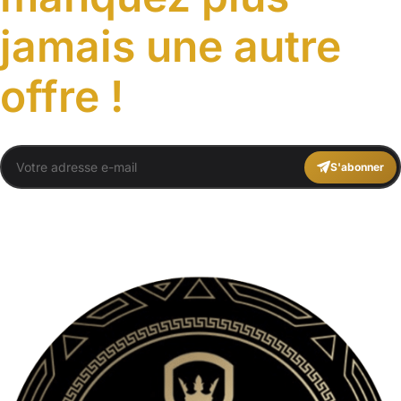
jamais une autre
offre !
S'abonner
You agree to Travel Plans Marrakech
Termes et conditions
,
Politique de
Confidentialité
.