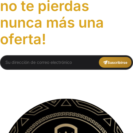
no te pierdas
nunca más una
oferta!
Suscribirse
You agree to Travel Plans Marrakech
Términos y Condiciones
,
Política de
Privacidad
.