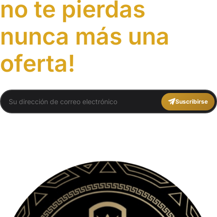
no te pierdas
nunca más una
oferta!
Suscribirse
You agree to Travel Plans Marrakech
Términos y Condiciones
,
Política de
Privacidad
.