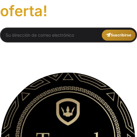
oferta!
Suscribirse
You agree to Travel Plans Marrakech
Términos y Condiciones
,
Política de
Privacidad
.