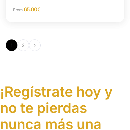
inolvidable en las montañas del Atlas
65.00
€
From
1
2
¡Regístrate hoy y
no te pierdas
nunca más una