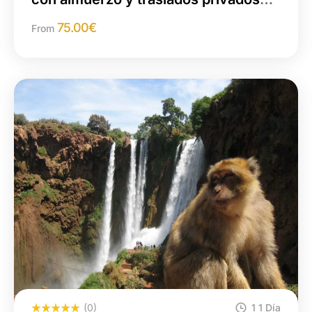
desde Marrakech
75.00
€
From
(0)
1 1 Día