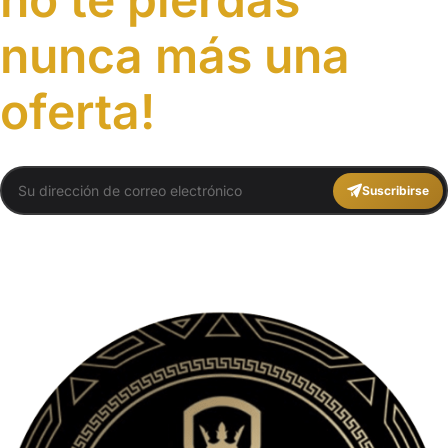
nunca más una
oferta!
Suscribirse
You agree to Travel Plans Marrakech
Términos y Condiciones
,
Política de
Privacidad
.