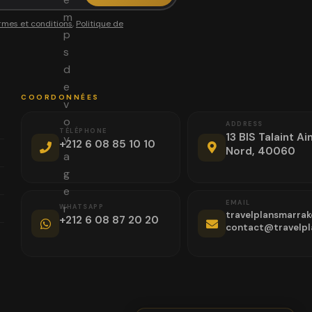
m
rmes et conditions
,
Politique de
p
s
d
e
COORDONNÉES
v
o
ADDRESS
TÉLÉPHONE
13 BIS Talaint Ain
y
+212 6 08 85 10 10
Nord, 40060
a
g
e
EMAIL
r
WHATSAPP
travelplansmarra
+212 6 08 87 20 20
contact@travelpl