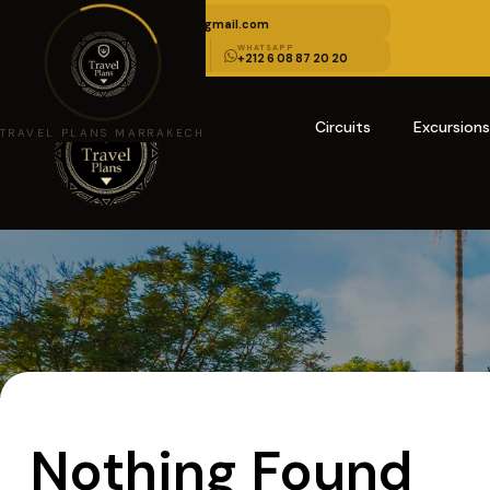
EMAIL US
travelplansmarrakech@gmail.com
APPELEZ-NOUS
WHATSAPP
+212 6 08 85 10 10
+212 6 08 87 20 20
Circuits
Excursion
TRAVEL PLANS MARRAKECH
Nothing Found