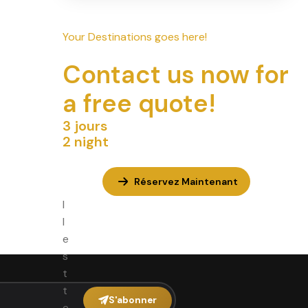
Your Destinations goes here!
Contact us now for
a free quote!
3 jours
2 night
Réservez Maintenant
I
l
e
s
t
t
S'abonner
e