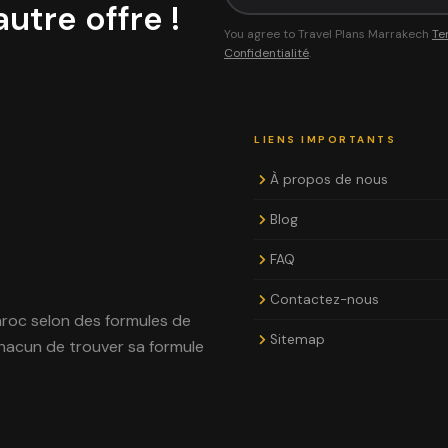
utre offre !
You agree to Travel Plans Marrakech
Te
Confidentialité
.
LIENS IMPORTANTS
À propos de nous
Blog
FAQ
Contactez-nous
aroc selon des formules de
Sitemap
hacun de trouver sa formule