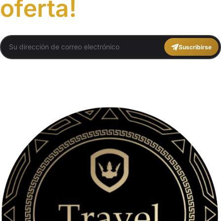
oferta!
Suscribirse
You agree to Travel Plans Marrakech
Términos y Condiciones
,
Política de
Privacidad
.