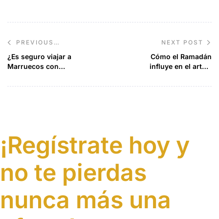
NEXT POST
PREVIOUS
POST
¿Es seguro viajar a
Cómo el Ramadán
Marruecos con
influye en el arte y
niños?
la cultura en
Marruecos
¡Regístrate hoy y
no te pierdas
nunca más una