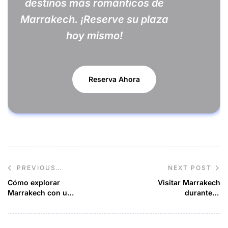
destinos más románticos de
Marrakech. ¡Reserve su plaza
hoy mismo!
Reserva Ahora
NEXT POST
PREVIOUS
POST
Cómo explorar
Visitar Marrakech
Marrakech con un
durante el
presupuesto
Ramadán
limitado